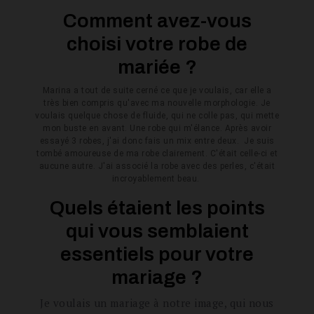
Comment avez-vous
choisi votre robe de
mariée ?
Marina a tout de suite cerné ce que je voulais, car elle a
très bien compris qu'avec
ma nouvelle morphologie. Je
voulais quelque chose de fluide, qui ne colle pas, qui mette
mon buste en avant. Une robe qui m'élance. Après avoir
essayé 3 robes, j'ai donc fais un mix entre deux. Je suis
tombé amoureuse de ma robe clairement. C'était celle-ci et
aucune autre. J'ai associé la robe avec des perles, c'était
incroyablement beau.
Quels étaient les points
qui vous semblaient
essentiels pour votre
mariage ?
Je voulais un mariage à notre image, qui nous