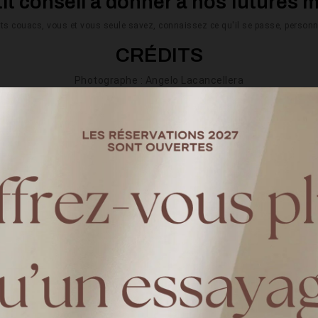
it conseil à donner à nos futures 
its couacs, vous et vous seule savez, connaissez ce qu'il se passe, personne
CRÉDITS
Photographe :
Angelo Lacancellera
Vidéaste :
Mathias Callenes
Mise en beauté :
Mélodie Glam
Harpe : Robe
Fleuriste
Pimprenelle
Lieu : Le Clos Belair