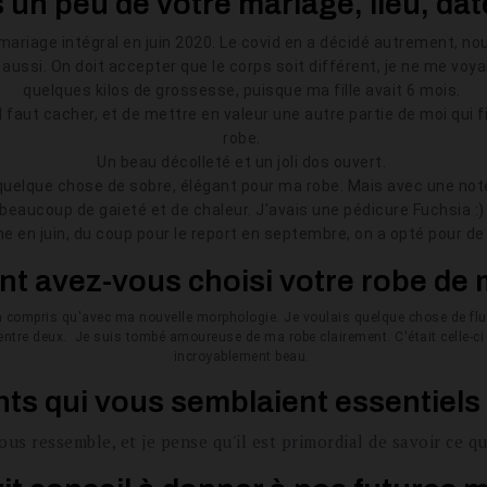
un peu de votre mariage, lieu, dat
 mariage intégral en juin 2020. Le covid en a décidé autrement, n
aussi. On doit accepter que le corps soit différent, je ne me voy
quelques kilos de grossesse, puisque ma fille avait 6 mois.
il faut cacher, et de mettre en valeur une autre partie de moi qui
robe.
Un beau décolleté et un joli dos ouvert.
 quelque chose de sobre, élégant pour ma robe. Mais avec une not
beaucoup de gaieté et de chaleur. J'avais une pédicure Fuchsia :
ine en juin, du coup pour le report en septembre, on a opté pour de
 avez-vous choisi votre robe de 
ien compris qu'avec
ma nouvelle morphologie. Je voulais quelque chose de flui
entre deux. Je suis tombé amoureuse de ma robe clairement. C'était celle-ci e
incroyablement beau.
ints qui vous semblaient essentiels
ous ressemble, et je pense qu'il est primordial de savoir ce qu