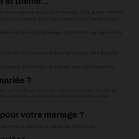
e et thème...
ous avons reporté deux fois le mariage. Puis je suis tombée
ais plus me marier dans ma première robe, j'avais encore
 finalement avait été délaissée totalement sur la première
e colorée, nos témoins étaient en fuchsia, ça a apporté
)
 la pampa, des feuilles de palmier, des roses blanches...
mariée ?
de, qui ne colle pas, qui mette mon buste en avant. Une robe qui
t aucune autre. J'ai associé la robe avec des perles, c'était
 pour votre mariage ?
'on veut et surtout ce qu'on ne désire pas.