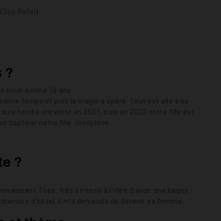
Clos Belair
s ?
ue nous avions 16 ans.
ême temps et puis la magie a opéré. Tout est allé très
suis tombé enceinte en 2021, puis en 2022 notre fille est
ur baptiser notre fille Joséphine.
te ?
onnaissant Théo, très stressé à l'idée d'avoir une bague
 la chambre d'hôtel, il m'a demandé de devenir sa femme.