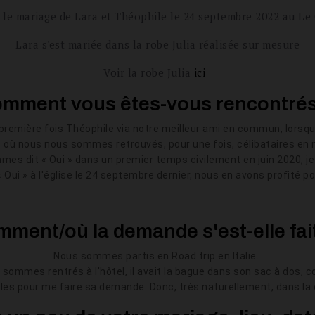
le mariage de Lara et Théophile le 24 septembre 2022 au
Le 
Lara s'est mariée dans la robe Julia réalisée sur mesure
Voir la robe Julia
ici
mment vous êtes-vous rencontré
a première fois Théophile via notre meilleur ami en commun, lorsq
 où nous nous sommes retrouvés, pour une fois, célibataires en m
es dit « Oui » dans un premier temps civilement en juin 2020, je 
ui » à l'église le 24 septembre dernier, nous en avons profité po
ment/où la demande s'est-elle fai
Nous sommes partis en Road trip en Italie.
 sommes rentrés à l'hôtel, il avait la bague dans son sac à dos, c
pouilles pour me faire sa demande. Donc, très naturellement, dans