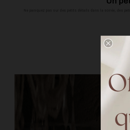
Un pet
Ne paniquez pas sur des petits détails dans la soirée, des pet