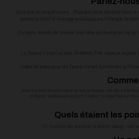
Parlez-nous 
Ça a été un long
process
... Puisque nous devions faire le
enceinte donc le mariage a quelque peu changé, la robe 
J'ai donc décidé de trouver une robe qui cacherait ce qu'
Le thème c'était un peu, Bohème, Folk, mais je voulais
L'idée de base pour les fleurs c'était forcément la Pivo
Comment
Marina a tout de suite cerné ce que je voulais, car elle a très b
m'élance. Après avoir essayé 3 robes, j'ai donc fais un mix 
Quels étaient les po
Je voulais un mariage à notre image, qui n