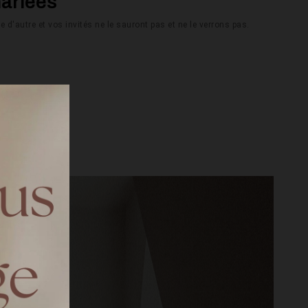
mariées
 d'autre et vos invités ne le sauront pas et ne le verrons pas.