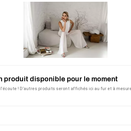
MISTERIOSA
PLAGE
1 600,00 €
450,00 €
VOIR LE
VOIR LE
 produit disponible pour le moment
Disponibilité:
Disponibilité:
2 En stock
50 En
PRODUIT
PRODUIT
La robe de mariée
stock
l'écoute ! D'autres produits seront affichés ici au fur et à mesure
Misteriosa