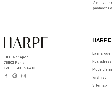
Archives co
pantalons d
HARPE
La marque
18 rue chapon
Nos adres
75003 Paris
Tel : 01.40.15.64.88
Mode d'emp
Wishlist
Sitemap