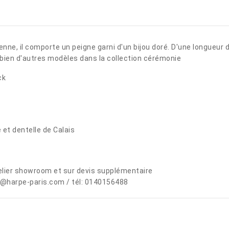
enne
,
il
comporte
un
peigne
garni
d'un bijou
doré
.
D
'
une
longueur
bien
d
'
autres
modèles
dans
la
collection
cérémonie
ck
 et dentelle de Calais
lier showroom et sur devis supplémentaire
@harpe-paris.com / tél: 0140156488