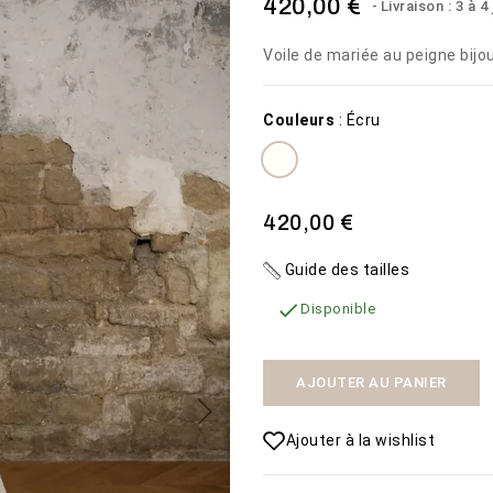
420,00 €
Livraison : 3 à 4
Voile de mariée au peigne bijo
Couleurs
:
Écru
MISTERIOSA
PLAGE
420,00 €
1 600,00 €
450,00 €
Guide des tailles
VOIR LE
VOIR LE

Disponibilité:
Disponibilité:
2 En stock
50 En
Disponible
PRODUIT
PRODUIT
La robe de mariée
stock
Misteriosa
AJOUTER AU PANIER
Ajouter à la wishlist