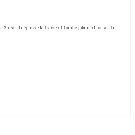
de
2
m
50
,
il
dépasse
la
traîne
et
tombe
joliment
au
sol
.
Le