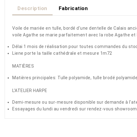
Description
Fabrication
Voile
de
mariée
en
tulle
,
bordé
d
'
une
dentelle
de
Calais
anci
voile
A
gathe
se
marie
parfaitement
avec
la
robe
Agathe
et
Délai 1 mois de réalisation pour toutes commandes du sto
Liene porte la taille cathédrale et mesure 1m72
MATIÈRES
Matières principales: Tulle polyamide, tulle brodé polyamide
L'ATELIER HARPE
Demi-mesure ou sur-mesure disponible sur demande à l'ate
Essayages du lundi au vendredi sur rendez-vous showroom