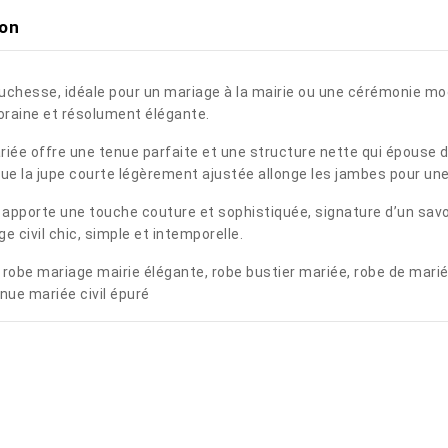
ion
duchesse, idéale pour un mariage à la mairie ou une cérémonie mod
oraine et résolument élégante.
ée offre une tenue parfaite et une structure nette qui épouse dé
que la jupe courte légèrement ajustée allonge les jambes pour un
apporte une touche couture et sophistiquée, signature d’un savoi
 civil chic, simple et intemporelle.
robe mariage mairie élégante, robe bustier mariée, robe de mari
nue mariée civil épuré