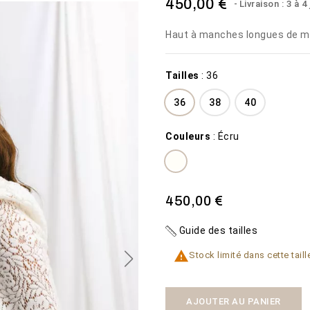
450,00 €
Livraison : 3 à 4
Haut à manches longues de m
Tailles
:
36
36
38
40
MISTERIOSA
PLAGE
Couleurs
:
Écru
1 600,00 €
450,00 €
VOIR LE
VOIR LE
Disponibilité:
Disponibilité:
2 En stock
50 En
450,00 €
PRODUIT
PRODUIT
La robe de mariée
stock
Misteriosa
Guide des tailles

Stock limité dans cette taill
AJOUTER AU PANIER