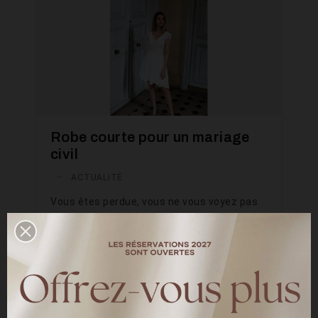
Robe courte pour un mariage
civil
—
ACTUALITÉ
Vous êtes perdue, vous ne vous voyez pas
dans une robe longue à traine mais plutôt
dans une une robe de mariée courte. Petits
prix, avec des coupes courtes, des
ensembles et des robes « midi », vous
trouvez votre bonheur dans la collection
civile.