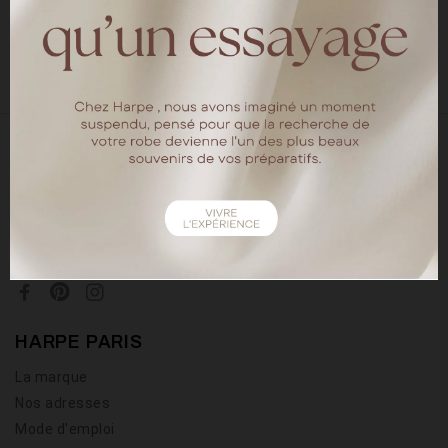
LIRE
18 rue chapon
75003 Paris
Tel : 01.40.15.64.88
HARPE PARIS
La marque
Nos adresses
Mode d'emploi