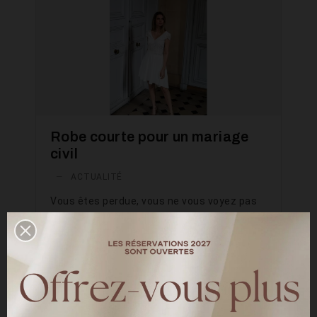
Robe courte pour un mariage
civil
—
ACTUALITÉ
Vous êtes perdue, vous ne vous voyez pas
dans une robe longue à traine mais plutôt
dans une une robe de mariée courte. Petits
prix, avec des coupes courtes, des
ensembles et des robes « midi », vous
trouvez votre bonheur dans la collection
civile.