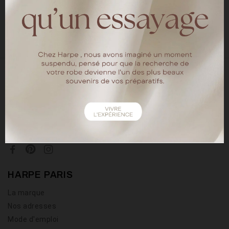
LIRE
18 rue chapon
75003 Paris
Tel : 01.40.15.64.88
HARPE PARIS
La marque
Nos adresses
Mode d'emploi