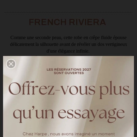
FRENCH RIVIERA
Comme une seconde peau, cette robe en crêpe fluide épouse
délicatement la silhouette avant de révéler un dos vertigineux
d'une élégance infinie.
Un hommage à l'allure iconique de Carolyn Bessette-Kennedy,
pour les mariées qui rêvent d'une beauté pure, moderne et
intemporelle.
LA ROBE FRENCH RIVIERA