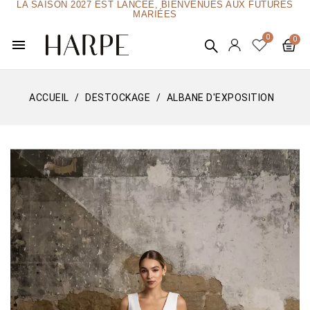
LA SAISON 2027 EST LANCÉE, BIENVENUES AUX FUTURES
MARIÉES
menu
ACCUEIL
DESTOCKAGE
ALBANE D'EXPOSITION
Rupture de stock