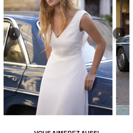
‹
›
VOUS AIMEREZ AUSSI