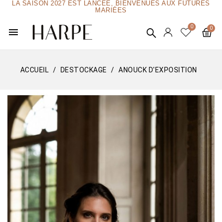
LA SAISON 2027 EST LANCÉE, BIENVENUES AUX FUTURES
MARIÉES
menu
ACCUEIL
DESTOCKAGE
ANOUCK D'EXPOSITION