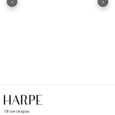
‹
›
18 rue chapon