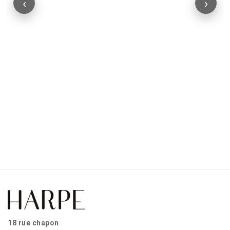
‹
›
18 rue chapon