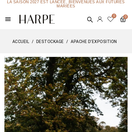
LA SAISON 2027 EST LANCÉE, BIENVENUES AUX FUTURES
MARIÉES
menu
ACCUEIL
DESTOCKAGE
APACHE D'EXPOSITION