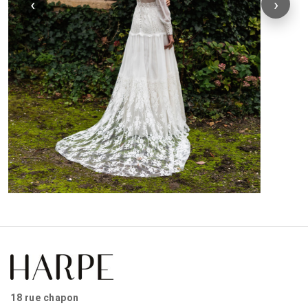
‹
›
18 rue chapon