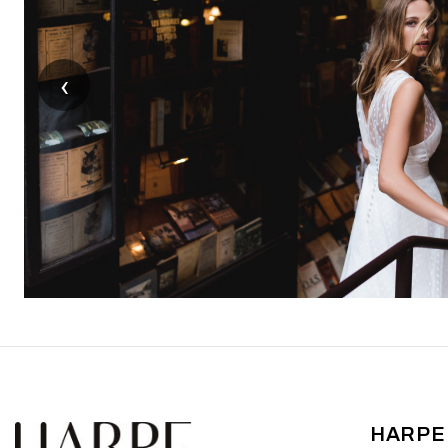
‹
HARPE