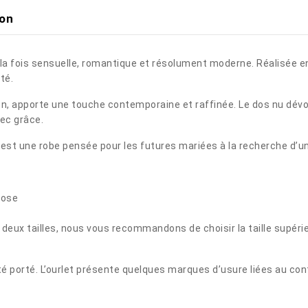
ion
 la fois sensuelle, romantique et résolument moderne. Réalisée en 
té.
ien, apporte une touche contemporaine et raffinée. Le dos nu dév
ec grâce.
 est une robe pensée pour les futures mariées à la recherche d’un
cose
e deux tailles, nous vous recommandons de choisir la taille supéri
été porté. L’ourlet présente quelques marques d’usure liées au cont