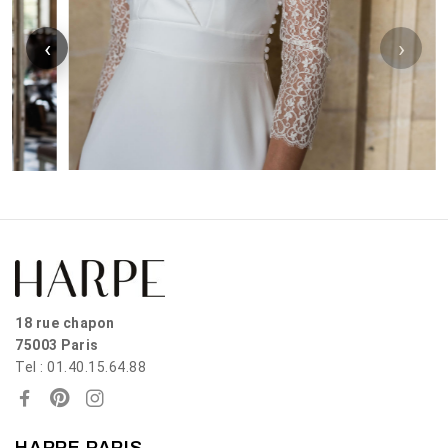
‹
›
18 rue chapon
75003 Paris
Tel : 01.40.15.64.88
HARPE PARIS