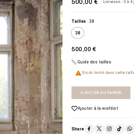
500,00 €
Livraison : 3 à 4
Tailles
:
38
38
500,00 €
MISTERIOSA
PLAGE
Guide des tailles
1 600,00 €
450,00 €

Stock limité dans cette taill
VOIR LE
VOIR LE
Disponibilité:
Disponibilité:
2 En stock
50 En
PRODUIT
PRODUIT
La robe de mariée
stock
AJOUTER AU PANIER
Misteriosa
Ajouter à la wishlist
Share