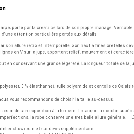
ion
pe, porté par la créatrice lors de son propre mariage. Véritable
 d’une attention particulière portée aux détails.
r son allure rétro et intemporelle. Son haut à fines bretelles dé
lignes en V sur la jupe, apportant relief, mouvement et caractère 
out en conservant une grande légèreté. La longueur totale de la j
 polyester, 3 % élasthanne), tulle polyamide et dentelle de Calais
s, nous vous recommandons de choisir la taille au-dessus.
aison de son exposition à la lumière. Il manque la couche supérieu
erfections, la robe conserve une très belle allure générale.
L'
telier showroom et sur devis supplémentaire