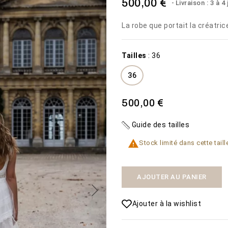
500,00 €
Livraison : 3 à 4
La robe que portait la créatric
Tailles
:
36
36
MISTERIOSA
PLAGE
500,00 €
1 600,00 €
450,00 €
Guide des tailles
VOIR LE
VOIR LE

Disponibilité:
Disponibilité:
2 En stock
50 En
Stock limité dans cette taill
PRODUIT
PRODUIT
La robe de mariée
stock
Misteriosa
AJOUTER AU PANIER
Ajouter à la wishlist