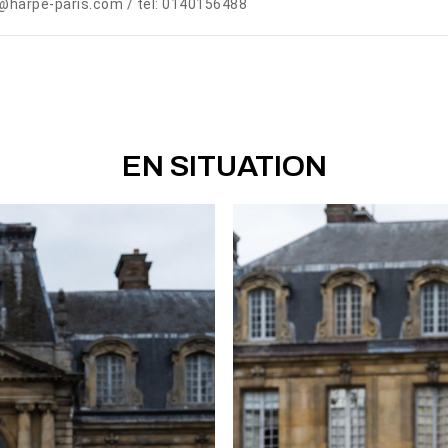
@harpe-paris.com / tél: 0140156488
EN SITUATION