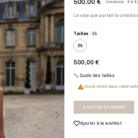
500,00 €
Livraison : 3 à 4
La robe que portait la créatric
Tailles
:
36
36
MISTERIOSA
PLAGE
500,00 €
1 600,00 €
450,00 €
Guide des tailles
VOIR LE
VOIR LE

Disponibilité:
Disponibilité:
2 En stock
50 En
Stock limité dans cette taill
PRODUIT
PRODUIT
La robe de mariée
stock
Misteriosa
AJOUTER AU PANIER
Ajouter à la wishlist