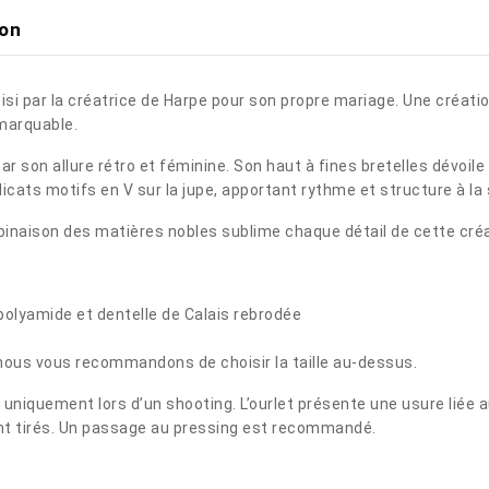
ion
i par la créatrice de Harpe pour son propre mariage. Une créatio
emarquable.
r son allure rétro et féminine. Son haut à fines bretelles dévoile 
icats motifs en V sur la jupe, apportant rythme et structure à la 
inaison des matières nobles sublime chaque détail de cette créati
 polyamide et dentelle de Calais rebrodée
s, nous vous recommandons de choisir la taille au-dessus.
é uniquement lors d’un shooting. L’ourlet présente une usure liée 
ent tirés. Un passage au pressing est recommandé.