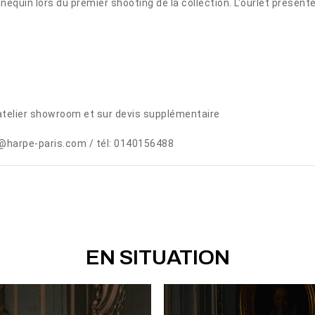
nequin lors du premier shooting de la collection. L'ourlet présent
telier showroom et sur devis supplémentaire
@harpe-paris.com / tél: 0140156488
EN SITUATION