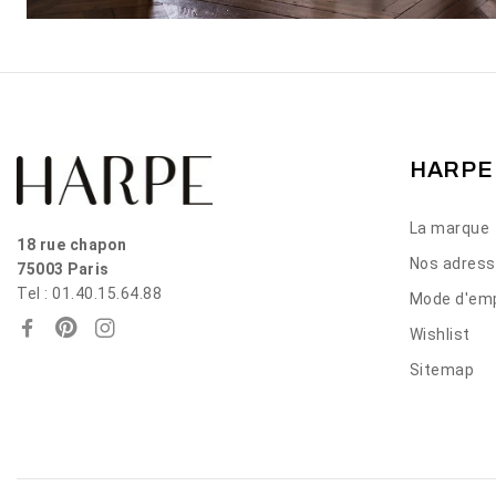
HARPE
La marque
18 rue chapon
Nos adres
75003 Paris
Tel : 01.40.15.64.88
Mode d'emp
Wishlist
Sitemap