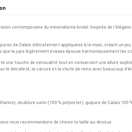
ion
ision contemporaine du minimalisme bridal. Inspirée de l'élégance 
ures de Calais délicatement appliquées à la main, créant un jeu de
dis que la jupe légèrement évasée épouse harmonieusement les co
rte une touche de sensualité tout en conservant une allure sophi
ur le décolleté, la carrure et la chute de reins avec beaucoup d'é
thanne), doublure satin (100 % polyester), guipure de Calais 100 
s, nous vous recommandons de choisir la taille au-dessus.