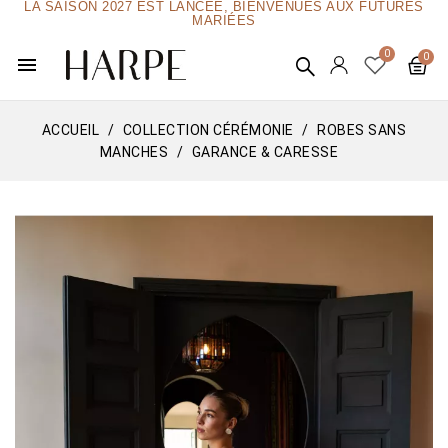
LA SAISON 2027 EST LANCÉE, BIENVENUES AUX FUTURES
MARIÉES
menu
ACCUEIL
COLLECTION CÉRÉMONIE
ROBES SANS
MANCHES
GARANCE & CARESSE