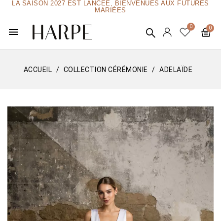
LA SAISON 2027 EST LANCÉE, BIENVENUES AUX FUTURES
MARIÉES
menu
ACCUEIL
COLLECTION CÉRÉMONIE
ADELAÏDE