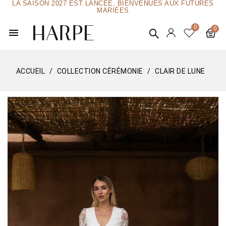
LA SAISON 2027 EST LANCÉE, BIENVENUES AUX FUTURES
MARIÉES
menu
ACCUEIL
COLLECTION CÉRÉMONIE
CLAIR DE LUNE