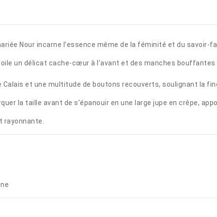
mariée Nour incarne l’essence même de la féminité et du savoir-fai
ile un délicat cache-cœur à l’avant et des manches bouffantes qu
Calais et une multitude de boutons recouverts, soulignant la fin
rquer la taille avant de s’épanouir en une large jupe en crêpe, ap
et rayonnante.
igne