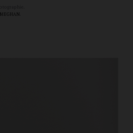
otographie.
MEGHAN
.