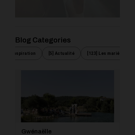
Blog Categories
[15] Inspiration
[5] Actualité
[123] Les mariées Har
Gwénaëlle