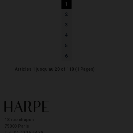
1
2
3
4
5
6
Articles 1 jusqu'au 20 of 118 (1 Pages)
18 rue chapon
75003 Paris
Tel : 01.40.15.64.88