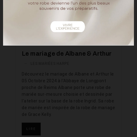
Le mariage de Albane & Arthur
—
LES MARIÉES HARPE
Découvrez le mariage de Albane et Arthur le
05 Octobre 2024 à l'Abbaye de Longpont
proche de Reims Albane porte une robe de
mariée sur-mesure choisie et dessinée par
l'atelier sur la base de la robe Ingrid. Sa robe
de mariée est inspirée de la robe de mariage
de Grace Kelly.
LIRE