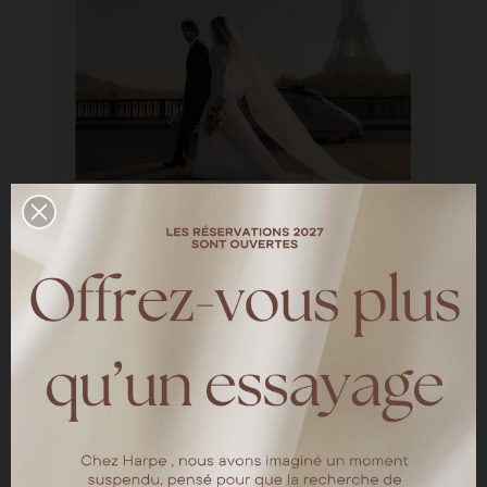
Elisa & Oscar
—
LES MARIÉES HARPE
Découvrez le shooting d'inspiration organisé
par Eternal Moments photographe et
Vidéaste Le modèle porte la robe Ingrid
LIRE