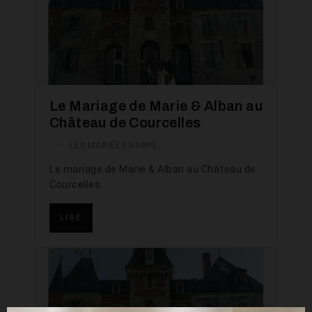
Le Mariage de Marie & Alban au
Château de Courcelles
—
LES MARIÉES HARPE
Le mariage de Marie & Alban au Château de
Courcelles
LIRE