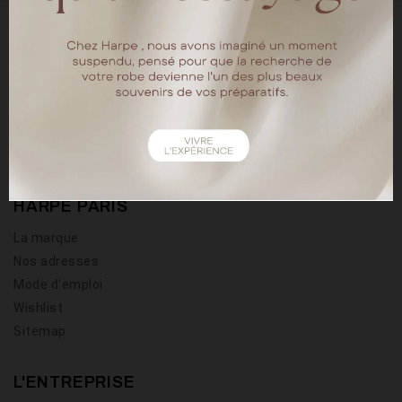
18 rue chapon
75003 Paris
Tel : 01.40.15.64.88
HARPE PARIS
La marque
Nos adresses
Mode d'emploi
Wishlist
Sitemap
L'ENTREPRISE