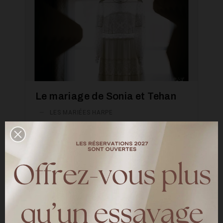
Le mariage de Sonia et Tehan
—
LES MARIÉES HARPE
Découvrez le mariage de Sonia le 23
Octobre 2021. La mariée a choisi de mixer la
robe Folk et la robe Apache sur-mesure.
LIRE