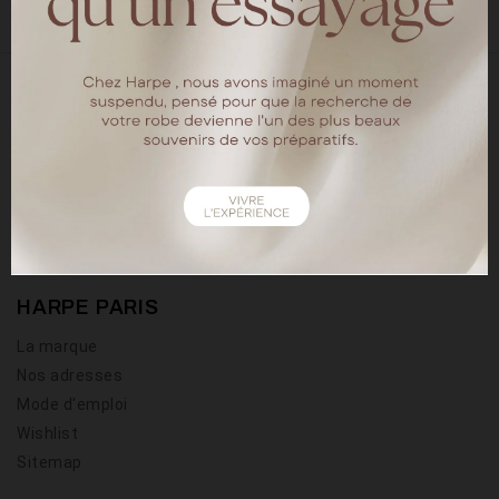
18 rue chapon
75003 Paris
Tel : 01.40.15.64.88
HARPE PARIS
La marque
Nos adresses
Mode d'emploi
Wishlist
Sitemap