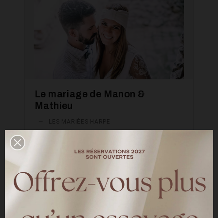
Le mariage de Manon &
Mathieu
—
LES MARIÉES HARPE
Marion et Mathieu se sont dits oui le 24
août à la mairie d'Aix-en-Provence. La
mariée a choisi " la combinaison short de la
mariée " pour son mariage civil.
LIRE