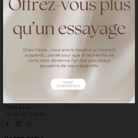
une seconde. La réalisation de sa robe de
mariée a commencé par un croquis, la
recherche de lignes et une coupe parfaite.
La ma
LIRE
18 rue chapon
75003 Paris
Tel : 01.40.15.64.88