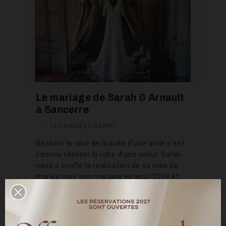
Le mariage de Sarah & Arnault
à Sancerre
—
LES MARIÉES HARPE
Réaliser la robe de mariée d'une amie c'est
comme réaliser la robe d'une soeur. Sarah
nous a confié la réalisation de sa robe de
mariée pour son mariage en août 2019 et
ma mère et moi avons été honorées. Nous
connaissons Sarah depuis bientôt une
dizaine d'année et quand elle a été
demandée en mariage, elle n'a pas hésité