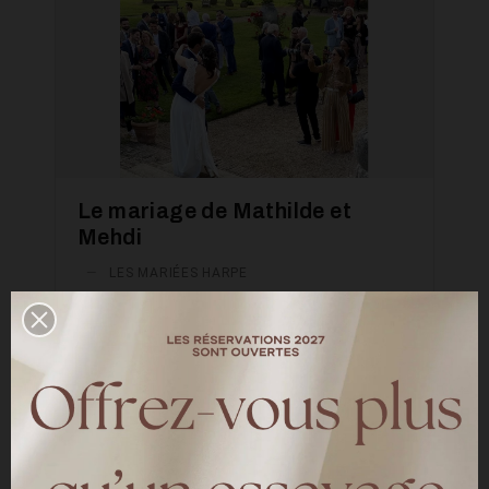
Le mariage de Mathilde et
Mehdi
—
LES MARIÉES HARPE
Mathilde et Mehdi se sont dits "oui" au
Manoire des Foulons sur le thème de l'olivier
le 10 juillet 2021. La mariée porte la robe
Sophie sur-mesure
LIRE