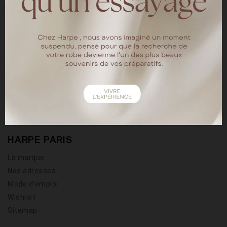
18 rue chapon
75003 Paris
Tel : 01.40.15.64.88
HARPE PARIS
La marque
Nos adresses
Mode d'emploi
Wishlist
Sitemap