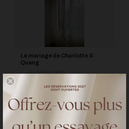
Le mariage de Charlotte &
Quang
—
LES MARIÉES HARPE
Découvrez le mariage de Charlotte & Quand
le 04 mai 2024 à Fontainebleau Charlotte
porte la robe de mariée Meghan en T36
LIRE