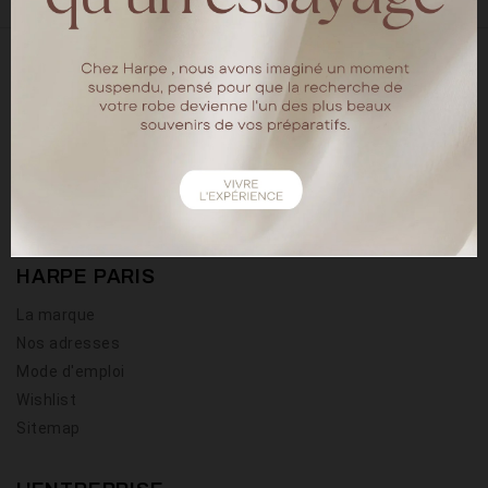
18 rue chapon
75003 Paris
Tel : 01.40.15.64.88
HARPE PARIS
La marque
Nos adresses
Mode d'emploi
Wishlist
Sitemap