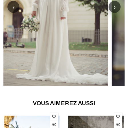
‹
›
VOUS AIMEREZ AUSSI