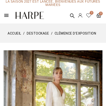
LA SAISON 2027 EST LANCÉE, BIENVENUES AUX FUTURES
MARIÉES
menu
ACCUEIL
DESTOCKAGE
CLÉMENCE D'EXPOSITION