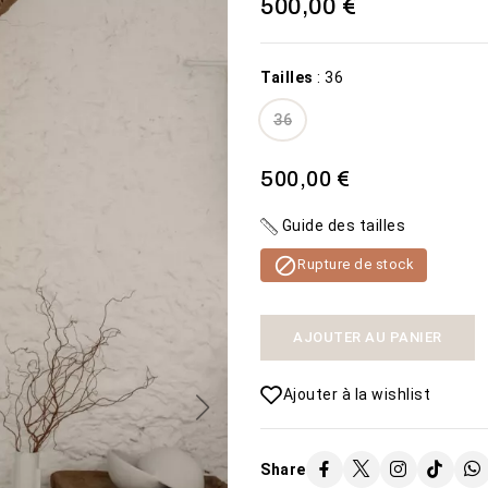
500,00 €
Tailles
:
36
36
500,00 €
MISTERIOSA
PLAGE
Guide des tailles
1 600,00 €
450,00 €

Rupture de stock
VOIR LE
VOIR LE
Disponibilité:
Disponibilité:
2 En stock
50 En
PRODUIT
PRODUIT
La robe de mariée
stock
AJOUTER AU PANIER
Misteriosa
Ajouter à la wishlist
Share