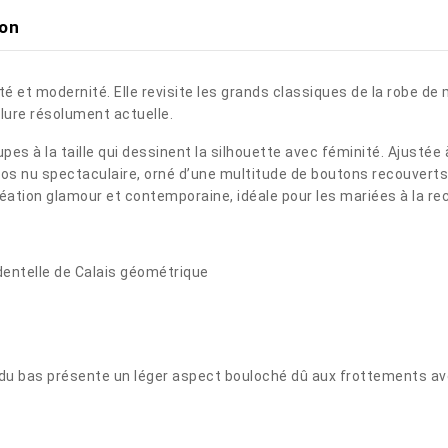
ion
é et modernité. Elle revisite les grands classiques de la robe de 
llure résolument actuelle.
s à la taille qui dessinent la silhouette avec féminité. Ajustée à 
os nu spectaculaire, orné d’une multitude de boutons recouverts 
éation glamour et contemporaine, idéale pour les mariées à la r
 dentelle de Calais géométrique
let du bas présente un léger aspect bouloché dû aux frottements a