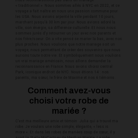
nous reconnaissions pas dans un mariage
« traditionnel ». Nous sommes allés à NYC en 2022, et ce
voyage a fait naître en nous une passion commune pour
les USA. Nous avions arpenté la ville pendant 10 jours,
marchant jusqu’à 30 km par jour. Nous avions adoré la
ville, son énergie, sa difference culturelle. Et nous nous
sommes jurés d’y retourner un jour avec nos parents et
nos frère/soeur. On a vite pensé se marier la bas, avec nos
plus proches. Nous voulions que notre mariage soit un
voyage, nous permettant de créer des souvenirs que nous
aurions toute notre vie. Et symboliquement nous voulions
un vrai mariage américain, nous allons demander la
reconnaissance en France. Nous avons choisi central
Park, iconique endroit de NYC. Nous étions 14 : nos
parents, ma sœur, le frère de Maxime et nos 6 témoins.
Comment avez-vous
choisi votre robe de
mariée ?
C’est ma meilleure amie et témoin Julia qui a trouvé ma
robe. Je voulais une robe simple, élégante, « less is
more ». Et dans les robes de mariées coup de cœur, il y
avait la Stella McCartney de Meghan Markle. La robe