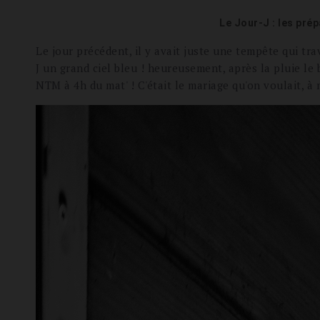
Le Jour-J : les pré
Le jour précédent, il y avait juste une tempête qui tr
J un grand ciel bleu ! heureusement, après la pluie l
NTM à 4h du mat' ! C'était le mariage qu'on voulait, à 