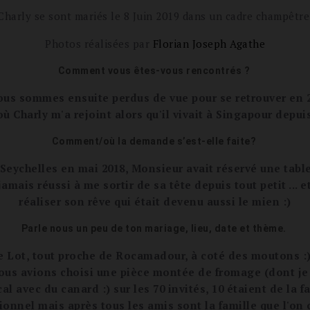
Charly se sont mariés le 8 Juin 2019 dans un cadre champêtre 
Photos réalisées par
Florian Joseph Agathe
Comment vous êtes-vous rencontrés ?
us sommes ensuite perdus de vue pour se retrouver en 20
ù Charly m'a rejoint alors qu'il vivait à Singapour depuis
Comment/où la demande s’est-elle faite?
Seychelles en mai 2018, Monsieur avait réservé une table 
mais réussi à me sortir de sa tête depuis tout petit ... e
réaliser son rêve qui était devenu aussi le mien :)
Parle nous un peu de ton mariage, lieu, date et thème.
 le Lot, tout proche de Rocamadour, à coté des moutons :
. Nous avions choisi une pièce montée de fromage (dont j
al avec du canard :) sur les 70 invités, 10 étaient de la f
onnel mais après tous les amis sont la famille que l'on c