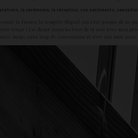
parations, la cérémonie, la réception, vos sentiments, sensation
aversait la France, la tempête Miguel (on s'est promis de ne 
e beau temps ! J'ai dansé jusqu'au bout de la nuit avec mon
notre image, sans trop de conventions et avec nos amis pour fa