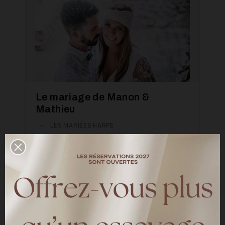
Le mariage de Manon &
Mathieu
—
LES MARIÉES HARPE
Marion et Mathieu se sont dits oui le 24
août à la mairie d'Aix-en-Provence. La
mariée a choisi " la combinaison short de la
mariée " pour son mariage civil.
LIRE