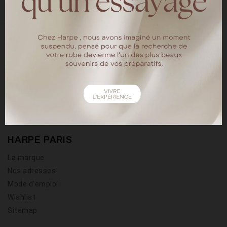
18 rue chapon
75003 Paris
Tel : 01.40.15.64.88
HARPE PARIS
La marque
Nos adresses
Mode d'emploi
Wishlist
Sitemap