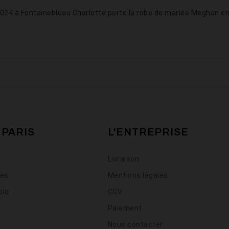
2024 à Fontainebleau Charlotte porte la robe de mariée Meghan e
 PARIS
L'ENTREPRISE
Livraison
ses
Mentions légales
loi
CGV
Paiement
Nous contacter