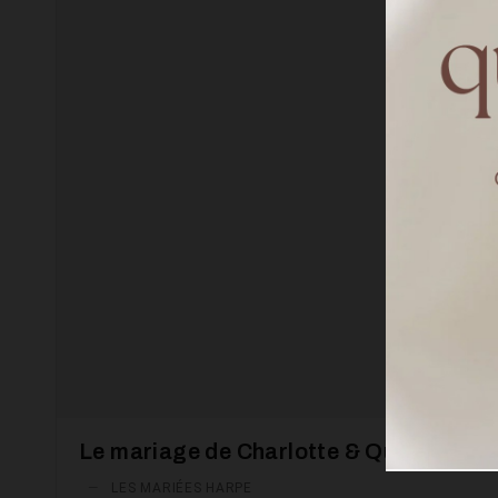
Le mariage de Charlotte & Quang
—
LES MARIÉES HARPE