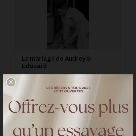
Le mariage de Audrey &
Edouard
—
LES MARIÉES HARPE
Découvrez le mariage de Audrey & Edouard
le 06 juillet 2024
LIRE