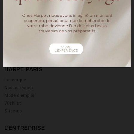
18 rue chapon
75003 Paris
Tel : 01.40.15.64.88
HARPE PARIS
La marque
Nos adresses
Mode d'emploi
Wishlist
Sitemap
L'ENTREPRISE