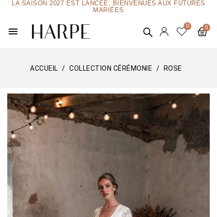
LA SAISON 2027 EST LANCÉE, BIENVENUES AUX FUTURES
MARIÉES
menu
ACCUEIL
COLLECTION CÉRÉMONIE
ROSE