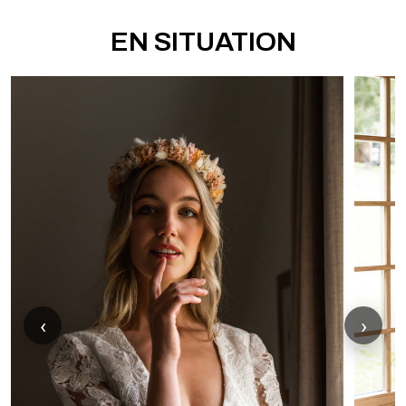
EN SITUATION
‹
›