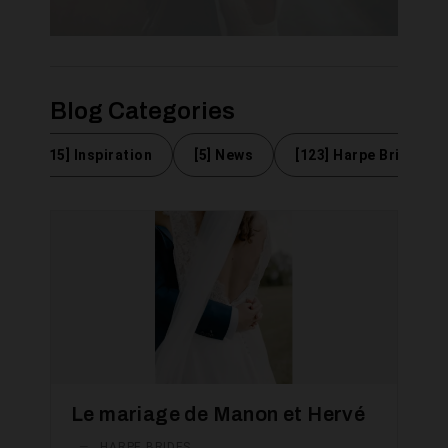
Blog Categories
e
[15] Inspiration
[5] News
[123] Harpe Brides
Le mariage de Manon et Hervé
—
HARPE BRIDES