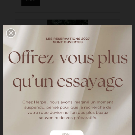
Le mariage de Priscilla et
Maxime
—
HARPE BRIDES
Découvrez le mariage de Priscilla et Maxime
en Italie aux tonalités rouge et terracotta.
Au départ, le mariage était prévu le 04 juillet
2020, repoussé pour cause de Covid, ils se
sont mariés le 03 juillet 2021.