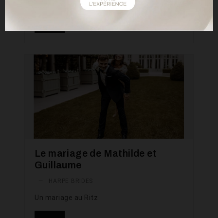
LIRE
Le mariage de Mathilde et
Guillaume
—
HARPE BRIDES
Un mariage au Ritz