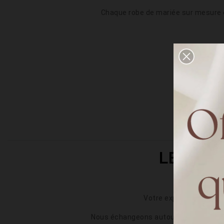
Chaque robe de mariée sur mesure es
LE PRO
Votre expérience début
Nous échangeons autour de vos envies,