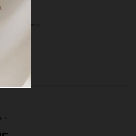
irectement sur vous.
ucture.
 ou organza.
 ajustée.
jour.