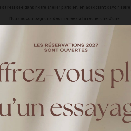
t réalisée dans notre atelier parisien, en associant savoir-faire
Nous accompagnons des mariées à la recherche d’une :
robe de mariée simple et élégante
robe de mariée moderne
robe de mariée bohème chic
ou encore une robe de mariée civile à Paris
CESSUS DE CRÉATION SUR
1. Rendez-vous au showroom
e par un essayage de robe de mariée à Paris, dans notre showroo
 de votre silhouette et de votre mariage, afin d’imaginer ensemb