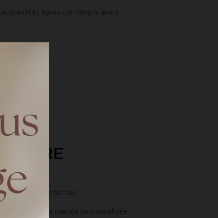
 artisanal et lignes contemporaines.
 MESURE
m situé dans le Marais.
le votre robe de mariée personnalisée.