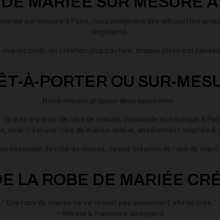
DE MARIÉE SUR MESURE À
 mariée sur mesure à Paris, nous imaginons des silhouettes uni
singularité.
 mariée civile, ou création plus couture, chaque pièce est pensée
ÊT-À-PORTER OU SUR-MES
THE WEDDING
MISTERIOSA
Notre maison propose deux approches :
DRESS THE BEACH
€450.00
€1,600.00
le prêt-à-porter de robe de mariée, disponible en boutique à Par
SEE MORE
e, pour créer une robe de mariée unique, entièrement adaptée à 
SEE MORE
Availability:
2 In Stock
Availability:
The Misteriosa
50 In Stock
 un essayage de robe de mariée, ou une création de robe de mari
wedding dress
 DE LA ROBE DE MARIÉE CR
“ Une robe de mariée ne se choisit pas seulement, elle se crée. ”
— Marina & Françoise, designers