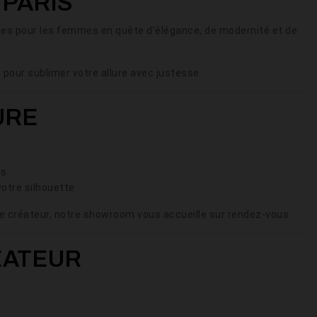
 PARIS
ques pour les femmes en quête d’élégance, de modernité et de
 pour sublimer votre allure avec justesse.
URE
SARAH
ALBA
€2,650.00
€590.00
is
SEE MORE
SEE MORE
votre silhouette
Availability:
Availability:
50 In Stock
1 In Stock
Signature civil wedding
ée créateur, notre showroom vous accueille sur rendez-vous.
jumpsuit
ÉATEUR