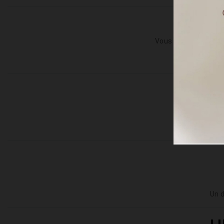
Vous découvrez une 
Cette 
Votre créat
Nous aff
Un d