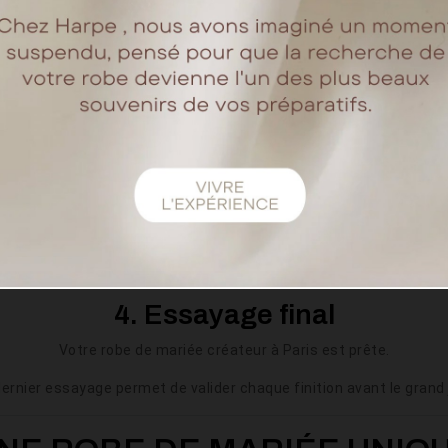
2. La toile
première version de votre robe de mariée sur mesure, ajustée d
étape permet de définir parfaitement la coupe, le tombé et la str
3. La robe
ion prend vie dans ses matières définitives : dentelle, soie, crêpe
inons chaque détail pour obtenir une robe de mariée parfaitement
4. Essayage final
Votre robe de mariée créateur à Paris est prête.
ernier essayage permet de valider chaque finition avant le grand 