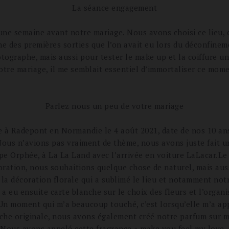
La séance engagement
une semaine avant notre mariage. Nous avons choisi ce lieu, 
ne des premières sorties que l’on avait eu lors du déconfinem
tographe, mais aussi pour tester le make up et la coiffure u
otre mariage, il me semblait essentiel d’immortaliser ce momen
Parlez nous un peu de votre mariage
 Radepont en Normandie le 4 août 2021, date de nos 10 an
 Nous n’avions pas vraiment de thème, nous avons juste fait u
pe Orphée, à La La Land avec l’arrivée en voiture LaLacar.Le 
oration, nous souhaitions quelque chose de naturel, mais aussi 
la décoration florale qui a sublimé le lieu et notamment not
 a eu ensuite carte blanche sur le choix des fleurs et l’organ
x. Un moment qui m’a beaucoup touché, c’est lorsqu’elle m’a a
che originale, nous avons également créé notre parfum sur me
. Nous avons appelé cette fragrance « make you feel my love,