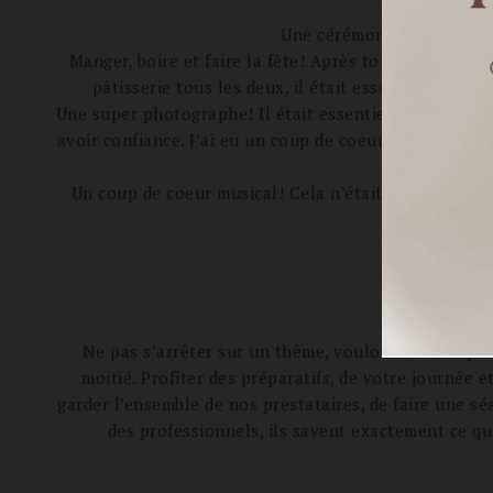
Une rencont
Une cérémonie laïque orga
Manger, boire et faire la fête! Après tout ce temps c
pâtisserie tous les deux, il était essentiel que no
Une super photographe! Il était essentiel d’avoir de be
avoir confiance. J’ai eu un coup de coeur pour Solveig
Un coup de coeur musical! Cela n’était pas prévu au 
ren
Ne pas s’arrêter sur un thème, vouloir faire ce qu’i
moitié. Profiter des préparatifs, de votre journée
garder l’ensemble de nos prestataires, de faire une sé
des professionnels, ils savent exactement ce qu