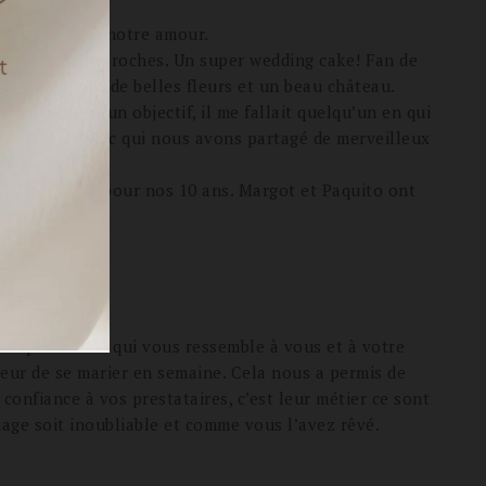
te intimité.
élébration de notre amour.
 famille et nos proches. Un super wedding cake! Fan de
 délicieux avec de belles fleurs et un beau château.
’aise devant un objectif, il me fallait quelqu’un en qui
lle personne avec qui nous avons partagé de merveilleux
t notre cadeau pour nos 10 ans. Margot et Paquito ont
rme.
vous plaît et ce qui vous ressemble à vous et à votre
peur de se marier en semaine. Cela nous a permis de
confiance à vos prestataires, c’est leur métier ce sont
iage soit inoubliable et comme vous l’avez rêvé.