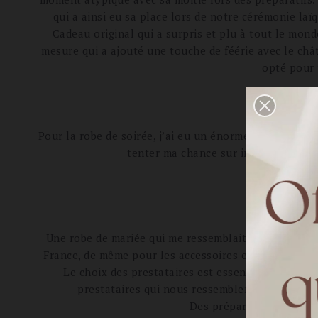
qui a ainsi eu sa place lors de notre cérémonie laïq
Cadeau original qui a surpris et plu à tout le mon
mesure qui a ajouté une touche de féérie avec le châ
opté pour 
Pour la robe de soirée, j’ai eu un énorme coup de coeur
tenter ma chance sur instagram et j
Quels ét
Une robe de mariée qui me ressemblait pour ne pas êtr
France, de même pour les accessoires et les bijoux, 
Le choix des prestataires est essentiel. Ils ont é
prestataires qui nous ressemblent et en qui n
Des préparatifs dans une