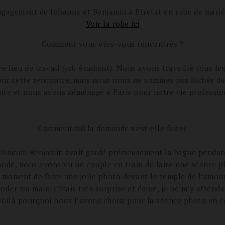
ngagement de Johanna et Benjamin à Etretat en robe de marié
Voir la robe ici
Comment vous êtes-vous rencontrés ?
ieu de travail (job étudiant). Nous avons travaillé tous les
pour cette rencontre, mais nous nous ne sommes pas lâchés d
nte et nous avons déménagé à Paris pour notre vie professio
Comment/où la demande s'est-elle faite?
 l’Amour. Benjamin avait gardé précieusement la bague pendan
ande, nous avons vu un couple en train de faire une séance p
 le moment de faire une jolie photo devant le temple de l’amou
nder ma main. J’étais très surprise et émue, je ne m’y attend
 Voilà pourquoi nous l’avons choisi pour la séance photo en c