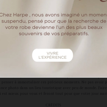
re que tous les deux pour partager un moment unique en tou
nisée par des membres de la famille qui donne du sens à la c
onfiné, loin des autres, c’était l’occasion de retrouver notre
tre wedding cake soit bon et sublime. Il était ainsi élégant et
lles photos pour immortaliser ce jour J. N’étant pas super à l
, son travail, son univers, mais aussi pour elle, une très be
moments.
départ, mais le report a permis d’agrandir le budget. C’étai
du le vin d’honneur magique. Nos invités étaient sous le cha
Un petit conseil à donner à nos futures mariées
l se fait, respecter les traditions, mais plutôt choisir ce qui 
 et penser à immortaliser ces précieux moments. Ne pas avoir 
ance photo dans un lieu touristique avec peu de monde. Faire 
i est mieux pour vous et feront tout pour que votre jour mar
CRÉDITS