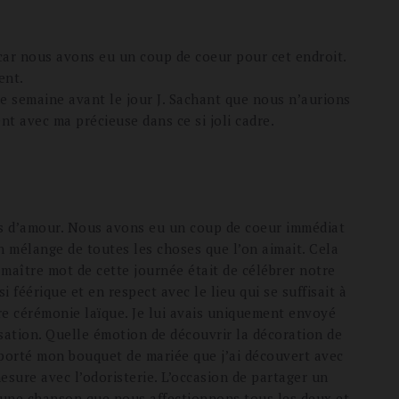
car nous avons eu un coup de coeur pour cet endroit.
ent.
ne semaine avant le jour J. Sachant que nous n’aurions
t avec ma précieuse dans ce si joli cadre.
s d’amour. Nous avons eu un coup de coeur immédiat
n mélange de toutes les choses que l’on aimait. Cela
maître mot de cette journée était de célébrer notre
féérique et en respect avec le lieu qui se suffisait à
re cérémonie laïque. Je lui avais uniquement envoyé
isation. Quelle émotion de découvrir la décoration de
pporté mon bouquet de mariée que j’ai découvert avec
sure avec l’odoristerie. L’occasion de partager un
 une chanson que nous affectionnons tous les deux et