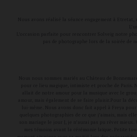
Nous avons réalisé la séance engagement à Etretat, 
L’u
L’occasion parfaite pour rencontrer Solveig notre pho
pas de photographe lors de la soirée de n
Nous nous sommes mariés au Château de Bonnemare à
pour ce lieu magique, intimiste et proche de Paris.
allait de notre amour pour la musique avec le grou
amour, mais également de se faire plaisir.Pour la déc
lui-même. Nous avons donc fait appel à Freya pour 
quelques photographies de ce que j’aimais, mais elle
son mariage le jour J, je n’aurai pas pu rêver mieu
mes témoins avant la cérémonie laïque. Petite tou
moment atypique avec sa moitié lors des préparatifs