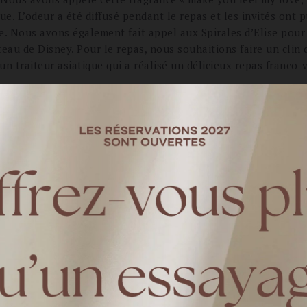
ue. L’odeur a été diffusé pendant le repas et les invités ont p
de. Nous avons également fait appel aux Spirales d’Elise pour
teau de Disney. Pour le repas, nous souhaitions faire un clin
un traiteur asiatique qui a réalisé un délicieux repas franco-
Comment avez-vous choisi votre robe de mariée ?
 pour la robe Riomaggiore. Elle est élégante, pailletée et la 
e ne pouvais pas mieux commencer l’année 2021 qu’en découvr
aient les points qui vous semblaient essentiels pour votre 
e « déguisée » le jour J et être à l’aise avec un travail arti
j’ai ainsi choisi un peigne en fleurs séchées sur mesure de Mu
té « nos bonnes fées » le jour-J, mais également pendant l’org
ous avons confiance à 100%. Le jour J nous avons pu profiter 
 jolie chambre avec sa maman. Partager un moment entre mère 