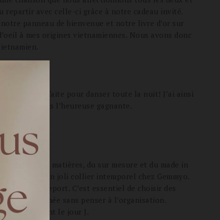
u repartir avec celle-ci grâce à notre cadeau invité.
 notre panneau de bienvenue et notre livre d’or sur
 d’oeil à mes origines vietnamiennes. Nous avons donc
vietnamien.
fente est parfaite pour danser toute la nuit! J’ai ainsi
ant que j’étais l’heureuse gagnante.
mariage ?
sanal, de belles matières, du sur mesure et du made in
lan Bijoux et un joli collier intemporel chez Gemmyo.
anisation du report. C’est essentiel de choisir des
de notre journée sans penser à l’organisation.
et fille avant le jour J.