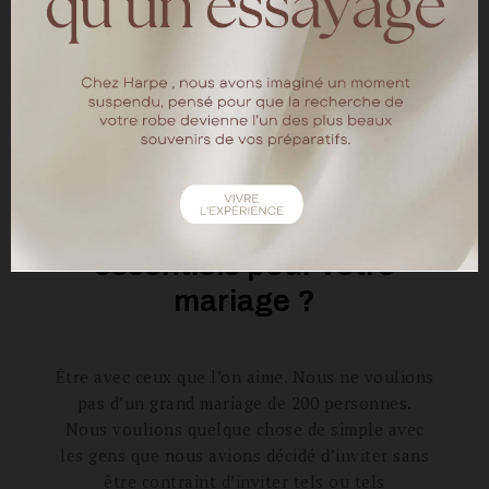
vu sur le site. Une fois portée c’était elle et
pas une autre. Finalement je n’ai pas honorée
mes autres rendez-vous, car je savais que je
prendrais ma robe chez Harpe Paris.
Quels étaient les points
qui vous semblaient
essentiels pour votre
mariage ?
Être avec ceux que l’on aime. Nous ne voulions
pas d’un grand mariage de 200 personnes.
Nous voulions quelque chose de simple avec
les gens que nous avions décidé d’inviter sans
être contraint d’inviter tels ou tels