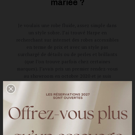
mariée ?
Je voulais une robe fluide, assez simple dans
un style sobre. J’ai trouvé Harpe en
recherchant sur internet des robes accessibles
en terme de prix et avec un style pas
surchargé de détails ou de perles et brillants
(que l’on trouve parfois chez certaines
marques). J’avais pris un premier rendez-vous
au showroom en octobre 2020 et je suis
littéralement tombée amoureuse de leur robe.
Marina était très douce et m’a fait essayé
plusieurs robes de styles différents, ce qui m’a
permis d’affiner mon choix. Comme la
collection 2021 allait sortir quelques semaines
après ma venue, j’ai pris un second rendez-
vous en novembre pour essayer Roméo, robe
dont je suis tombée raide dingue lorsque je l’ai