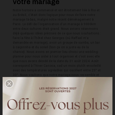
votre mariage
Notre histoire a commencé et est étroitement liée à Rio et
au Brésil, c'était donc logique pour nous de faire notre
mariage là-bas, malgré notre récent déménagement à
Paris. Le défi de l'organisation d'un mariage à 9000km
entre deux cultures était grand. Nous avions néanmoins
déjà quelques idées précises de ce que nous souhaitions :
faire la fête à l'hôtel chez Georges (où Raffael m'a
demandée en mariage), avoir un groupe de samba, un bar
à caipirinha et du soleil (bon ça on a juste eu de la
chance). Nous avons en premier lieu choisi une wedding-
planner pour nous aider à tout organiser et c'est avec elle
que nous avons décidé de la date du 31 août 2024. Août
correspond à l'hiver Carioca, cad un mois plutôt ensoleillé
avec des températures agréables qui oscillent entre 25° et
30°. Nous voulions que notre mariage nous ressemble et
permette à nos invités de vivre une journée Franco-Carioca.
Nous avons organisé notre mariage en journée en faisant
le choix de se marier en fin de matinée à l'église Nossa
Senhora do Brasil puis de faire une réception de 13h à 22h
dans un cadre tropical avec une vue à couper le souffle.
Nos invités brésiliens ont tous été surpris par la durée du
mariage (au Brésil la fête ne dure que 5h). Nous avions
prévu un buffet mêlant cuisine brésilienne et française