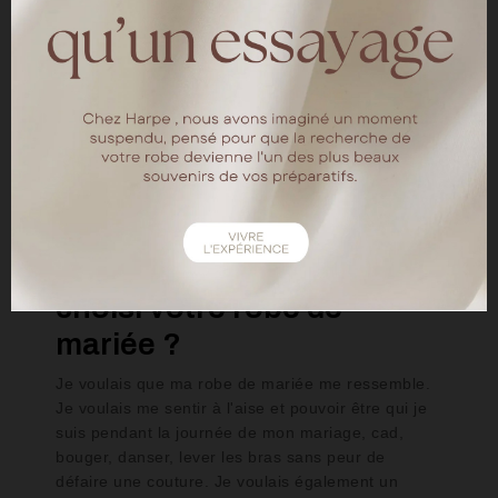
arrosé, au choix, de champagne, caipi, vin ou bien chope
de bière. A 16h la roda de samba a démarré et les
brésiliens ont pu montrer et tenter d'enseigner la samba
aux français (après quelques caipirinhas, les pas de base
sont rapidement maîtrisés). Un ami DJ de Raffael a
ensuite pris le relai et a savamment mixé musiques
brésiliennes, françaises et internationales pour enflammer
la piste de danse jusqu'à la dernière minute ! Nous avons
adoré cette journée à l'image de notre couple, entre la
France et le Brésil, Rio de Janeiro et Paris.
Comment avez-vous
choisi votre robe de
mariée ?
Je voulais que ma robe de mariée me ressemble.
Je voulais me sentir à l'aise et pouvoir être qui je
suis pendant la journée de mon mariage, cad,
bouger, danser, lever les bras sans peur de
défaire une couture. Je voulais également un