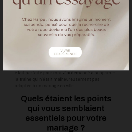
Comment avez-vous
choisi votre robe de
mariée ?
C’est ma meilleure amie et témoin Julia qui a
trouvé ma robe. Je voulais une robe simple,
élégante, « less is more ». Et dans les robes de
mariées coup de cœur, il y avait la Stella
McCartney de Meghan Markle. La robe Meghan
était parfaite pour moi. J’ai demandé a supprimer
la traîne qui n’était malheureusement pas
adaptée à un mariage en ville.
Quels étaient les points
qui vous semblaient
essentiels pour votre
mariage ?