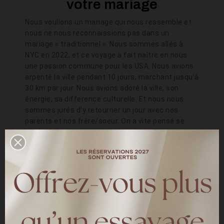
votre mariage
Nous voulions un mariage qui nous ressemble et
nous ne nous reconnaissions pas dans un
mariage « traditionnel ». Nous sommes allés à
NYC en 2022, et ce voyage a fait naître en nous
une passion commune pour les USA. Nous avions
arpenté la ville pendant 10 jours, marchant jusqu’à
30 km par jour. Nous avions adoré la ville, son
énergie, sa difference culturelle. Et nous nous
sommes jurés d’y retourner un jour avec nos
parents et nos frère/soeur. On a vite pensé se
marier la bas, avec nos plus proches. Nous
voulions que notre mariage soit un voyage, nous
permettant de créer des souvenirs que nous
aurions toute notre vie. Et symboliquement nous
voulions un vrai mariage américain, nous allons
demander la reconnaissance en France. Nous
avons choisi central Park, iconique endroit de NYC.
Nous étions 14 : nos parents, ma sœur, le frère de
Maxime et nos 6 témoins.