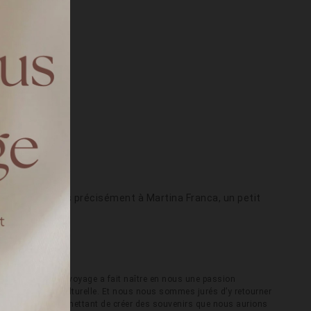
s paysages. Plus précisément à Martina Franca, un petit
en 2022, et ce voyage a fait naître en nous une passion
 sa difference culturelle. Et nous nous sommes jurés d’y retourner
n voyage, nous permettant de créer des souvenirs que nous aurions