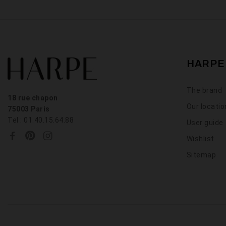
HARPE
The brand
18 rue chapon
Our locati
75003 Paris
Tel : 01.40.15.64.88
User guide
Wishlist
Sitemap