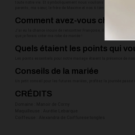
toute notre vie. Et symboliquement nous voulions un vrai mariage 
parents, ma sœur, le frère de Maxime et nos 6 témoins.
Comment avez-vous choisi vot
J'ai eu la chance inouïe de rencontrer Françoise, il y a un peu plus 
que je ferais créer ma robe de mariée !
Quels étaient les points qui v
Les points essentiels pour notre mariage étaient la présence de nos
Conseils de la mariée
Un petit conseil pour les futures mariées, profitez la journée passe vi
CRÉDITS
Domaine : Manoir de Corny
Maquilleuse : Aurélie Lebarque
Coiffeuse : Alexandra de Coiffuresetongles