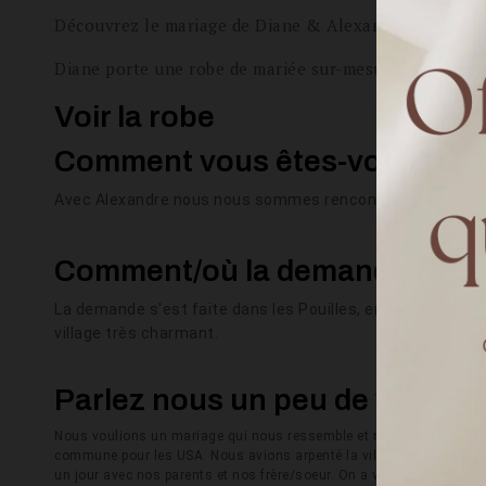
Découvrez le mariage de Diane & Alexandre au Manoi
Diane porte une robe de mariée sur-mesure choisie et d
Voir la robe
Comment vous êtes-vous renc
Avec Alexandre nous nous sommes rencontrés pendant une
Comment/où la demande s'est-e
La demande s'est faite dans les Pouilles, en Italie, pays
village très charmant.
Parlez nous un peu de votre m
Nous voulions un mariage qui nous ressemble et nous ne nous reco
commune pour les USA. Nous avions arpenté la ville pendant 10 jour
un jour avec nos parents et nos frère/soeur. On a vite pensé se ma