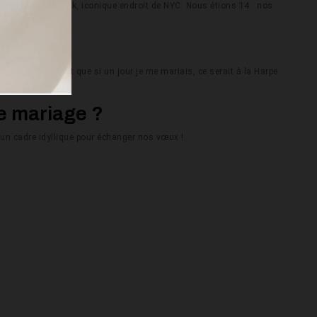
oisi central Park, iconique endroit de NYC. Nous étions 14 : nos
 et je me suis dit que si un jour je me mariais, ce serait à la Harpe
re mariage ?
 un cadre idyllique pour échanger nos vœux !