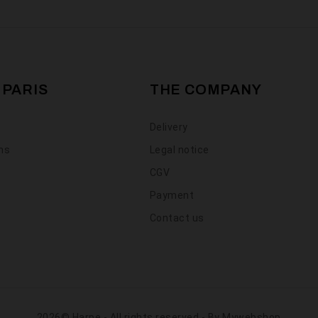
 PARIS
THE COMPANY
Delivery
ons
Legal notice
CGV
Payment
Contact us
2026© Harpe - All rights reserved - By
Mywebshop