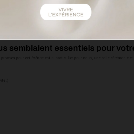
américain, nous allons demander la reconnaissance en France. Nous avons ch
re robe de mariée ?
de 2 ans maintenant. J'ai tout de suite eu un coup de cœur pour ses créations
ous semblaient essentiels pour vot
 proches pour cet événement si particulier pour nous, une belle cérémonie et
te ;)