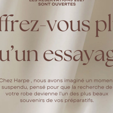
r de Corny
essinée par l'atelier sur la base de la robe Juliette
ontrés ?
 période peu propice aux rencontres, la période Covid.
lle faite?
 que nous affectionnons tant pour sa culture que sa cuisine et se
ariage
nnaissions pas dans un mariage « traditionnel ». Nous sommes allés à NYC 
s, marchant jusqu’à 30 km par jour. Nous avions adoré la ville, son énergie,
rier la bas, avec nos plus proches. Nous voulions que notre mariage soit u