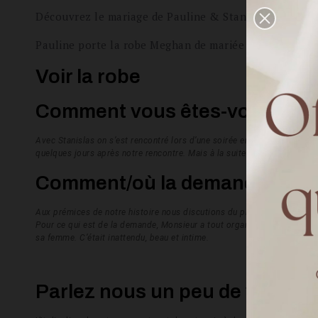
Découvrez le mariage de Pauline & Stanislas le 6 juil
Pauline porte la robe Meghan de mariée sur-mesure
Voir la robe
Comment vous êtes-vous renc
Avec Stanislas on s’est rencontré lors d’une soirée entre amis, cela de
quelques jours après notre rencontre. Mais à la suite d’un été d’aller-re
Comment/où la demande s'est-e
Aux prémices de notre histoire nous discutions du premier grand voyag
Pour ce qui est de la demande, Monsieur a tout organisé dans le plus g
sa femme. C’était inattendu, beau et intime.
Parlez nous un peu de votre m