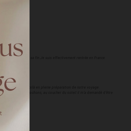
éménagé arrivait à sa fin.Je suis effectivement rentrée en France
plus tard, nous voilà en pleine préparation de notre voyage.
storique baie des cochons, au coucher du soleil il m’a demandé d’être