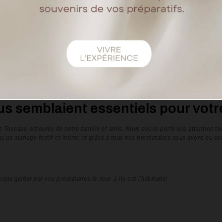
e été une évidence.
nd pour accueillir une grande partie de nos proches. Nous avons trouvé un
illet 2024. Pour le thème une décoration florale et coloré qui reprenait toute
pour créer une atmosphère intime et chaleureuse.
re robe de mariée ?
 dos nu. Durant l'essayage, la conseillère m’a suggéré la robe Meghan (qui ne fa
profond et en pointe. Et là c’est devenu une évidence.
erait ma meilleure alliée le Jour J. Les couturières ont fait la robe de mes rêves
ous semblaient essentiels pour vot
s de Toscane, entourés de notre famille et amis. Nous avons porté une attention 
ions un mariage festif et intime et grâce à tous nos prestataires nous avons eu e
ous guider par vos prestataires le Jour J, ils ont l’habitude!