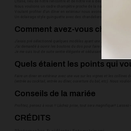
L’Italie, lieu de notre rencontre et de notre vie à deux, a tout de suit
Nous voulions un cadre champêtre proche de la nature et assez gra
Voulant profiter d’un dîner en extérieur nous avons opté pour le 6 ju
Un éclairage style guinguette avec des chandeliers et photophores 
Comment avez-vous choisi vot
J’avais pré sélectionné quelques modèles ayant une préférence pour les
J’ai demandé à ouvrir les boutons du dos pour faire un décolleté plus 
Je me suis tout de suite sentie élégante et séduisante! J’ai su qu’elle s
Quels étaient les points qui v
Faire un diner en extérieur avec une vue sur les vignes et les colline
(entrée au cocktail, entrée au dîner, ouverture du bal, etc). Nous voul
Conseils de la mariée
Profitez, pensez à vous !! Lâchez prise, tout sera magnifique!! Laissez-v
CRÉDITS
Photographes & vidéaste: Fotomatrimoni