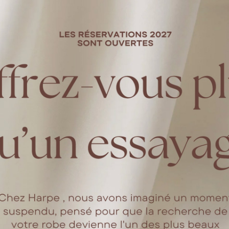
let 2024 en Italie à Tenuta La Borriana
ontrés ?
vait être une de mes dernières sorties à Milan, mon contrat pour lequel j’avais d
tours pour retrouver Monsieur en Italie, j’ai décidé de repartir vivre à Milan.
lle faite?
e que l’on souhaiterait faire. Nous avions tous les deux énoncé Cuba. Deux ans 
rand des secrets et au milieu du séjour durant une balade sur une plage de l’hi
ariage