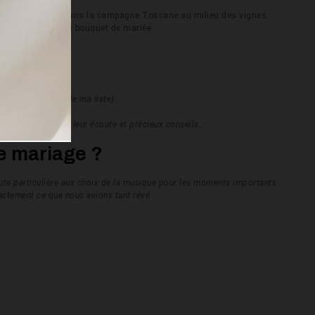
 magnifique gîte dans la campagne Toscane au milieu des vignes.
s les fleurs de mon bouquet de mariée.
isait pas partie de ma liste).
, mille mercis pour leur écoute et précieux conseils.
re mariage ?
toute particulière aux choix de la musique pour les moments importants
xactement ce que nous avions tant rêvé .