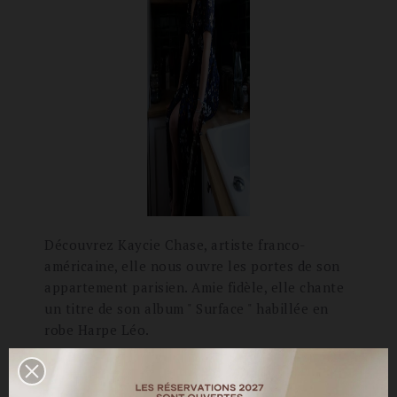
Découvrez Kaycie Chase, artiste franco-
américaine, elle nous ouvre les portes de son
appartement parisien. Amie fidèle, elle chante
un titre de son album " Surface " habillée en
robe Harpe Léo.
Kaycie Chase est une artiste complète,
comédienne, chanteuse, interprète et voix-off.