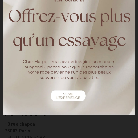
Vous ne devinerez jamais qui double Dustin
dans Stranger Things!?
Avec son cheveu sur la langue, sa crinière
bouclée et son côté encore plus geek que les
autres, il est devenu un des personnages
incontournables de la série. C’est Kaycie
Chase, qui s’occupe de doubler la voix de
Dustin, épatante non?!
18 rue chapon
75003 Paris
Tel : 01.40.15.64.88