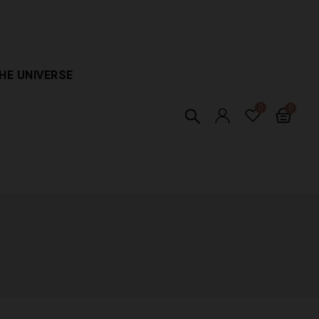
HE UNIVERSE