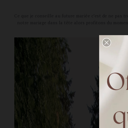
Ce que je conseille au future mariée c’est de ne pas t
notre mariage dans la tête alors profitons du momen