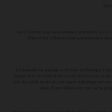
Déco
Avec Vincent nous nous sommes rencontrés il y a 10
d’abord été collègues puis quelques mois ap
La demande en mariage a été faite au Portugal à Far
baigné avec les clefs de la voiture de location, ce qu
levé du soleil, du jet ski, une après midi plage sur u
haut d’une colline avec vue sur la plage
Pour le mariage nous avons décidé de faire quelque cho