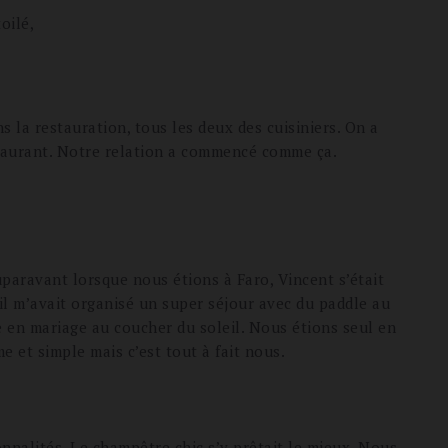
oilé,
la restauration, tous les deux des cuisiniers. On a
taurant. Notre relation a commencé comme ça.
paravant lorsque nous étions à Faro, Vincent s’était
, il m’avait organisé un super séjour avec du paddle au
de en mariage au coucher du soleil. Nous étions seul en
me et simple mais c’est tout à fait nous.
onnalités. Le champêtre chic s’y prêtait le mieux. Nous