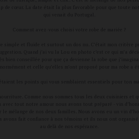
p de cœur. La date était la plus favorable pour que toute not
qui venait du Portugal.
Comment avez-vous choisi votre robe de mariée ?
 simple et fluide et surtout un dos nu. C’était mon critère p
gestion. Quand j’ai vu la Lou en photo c’est ce qui m’a déci
s bien conseillée pour que ça devienne la robe que j’imagina
énormément et celle qu’elles m’ont proposé pour ma robe a été
étaient les points qui vous semblaient essentiels pour ton ma
a nourriture. Comme nous sommes tous les deux cuisiniers et 
s avec tout notre amour nous avons tout préparé - vin d’honn
ur le mélange de nos deux familles. Nous avons eu un vin d’h
s avons fait confiance à nos témoins et ils nous ont organis
au delà de nos espérance.