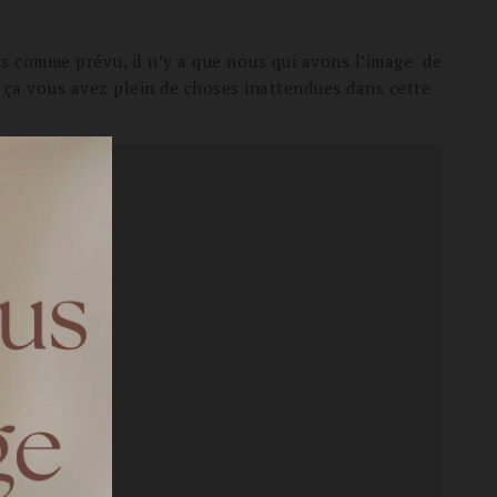
pas comme prévu, il n’y a que nous qui avons l’image de
 ça vous avez plein de choses inattendues dans cette