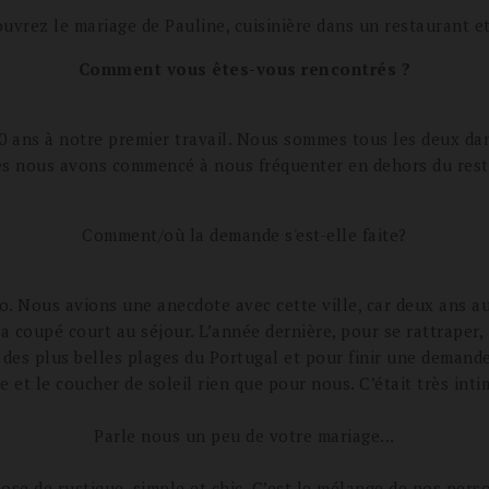
uvrez le mariage de Pauline, cuisinière dans un restaurant et
Comment vous êtes-vous rencontrés ?
 ans à notre premier travail. Nous sommes tous les deux dans 
rès nous avons commencé à nous fréquenter en dehors du res
Comment/où la demande s'est-elle faite?
o. Nous avions une anecdote avec cette ville, car deux ans au
i a coupé court au séjour. L’année dernière, pour se rattraper
ne des plus belles plages du Portugal et pour finir une deman
 et le coucher de soleil rien que pour nous. C’était très inti
Parle nous un peu de votre mariage...
se de rustique, simple et chic. C’est le mélange de nos pers